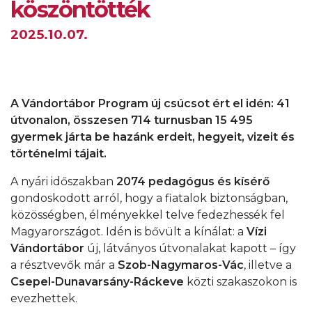
köszöntötték
2025.10.07.
A Vándortábor Program új csúcsot ért el idén: 41
útvonalon, összesen 714 turnusban 15 495
gyermek járta be hazánk erdeit, hegyeit, vizeit és
történelmi tájait.
A nyári időszakban
2074 pedagógus és kísérő
gondoskodott arról, hogy a fiatalok biztonságban,
közösségben, élményekkel telve fedezhessék fel
Magyarországot. Idén is bővült a kínálat: a
Vízi
Vándortábor
új, látványos útvonalakat kapott – így
a résztvevők már a
Szob-Nagymaros-Vác
, illetve a
Csepel-Dunavarsány-Ráckeve
közti szakaszokon is
evezhettek.