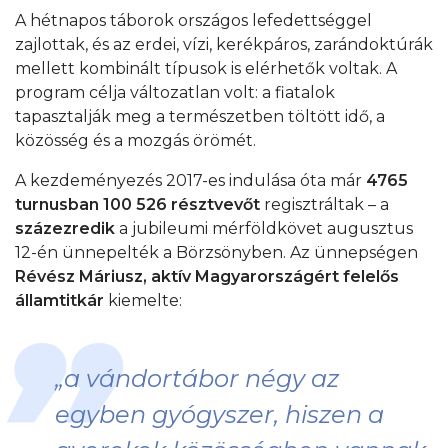
A hétnapos táborok országos lefedettséggel
zajlottak, és az erdei, vízi, kerékpáros, zarándoktúrák
mellett kombinált típusok is elérhetők voltak. A
program célja változatlan volt: a fiatalok
tapasztalják meg a természetben töltött idő, a
közösség és a mozgás örömét.
A kezdeményezés 2017-es indulása óta már
4765
turnusban
100 526 résztvevőt
regisztráltak – a
százezredik
a jubileumi mérföldkövet augusztus
12-én ünnepelték a Börzsönyben. Az ünnepségen
Révész Máriusz, aktív Magyarországért felelős
államtitkár
kiemelte:
„a vándortábor négy az
egyben gyógyszer, hiszen a