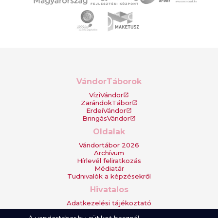
VándorTáborok
VíziVándor
open_in_new
ZarándokTábor
open_in_new
ErdeiVándor
open_in_new
BringásVándor
open_in_new
Oldalak
Vándortábor 2026
Archívum
Hírlevél feliratkozás
Médiatár
Tudnivalók a képzésekről
Hivatalos
Adatkezelési tájékoztató
Impresszum