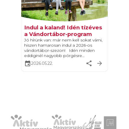
Indul a kaland! Idén tízéves
a Vándortábor-program
Jó hírünk van: már nem kell sokat várni,
hiszen hamarosan indul a 2026-os
vándortábor-szezon! Idén minden
eddiginél nagyobb pörgésre
számíthattok: összesen 41 izgalmas
event
share
arrow_forward
2026.05.22.
útvonalon, 774 turnusban szelhetitek át
az ország legszebb tájait. Legyen szó
bakancsos, bringás vagy vízi kalandról, a
közösség és az élmény garantált.
Jubileumi különlegességek – 10 éve
úton Mivel […]